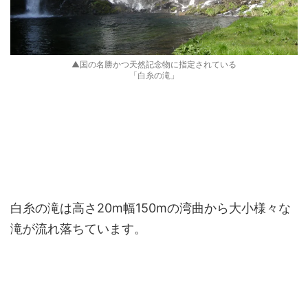
▲国の名勝かつ天然記念物に指定されている
「白糸の滝」
白糸の滝は高さ20m幅150mの湾曲から大小様々な
滝が流れ落ちています。