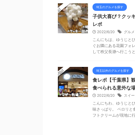
埼玉のグルメを探す
子供大喜び？クッキ
レポ
2022/6/20
グルメ
こんにちは、ゆうじとひ
ぐお隣にある花園フォレ
して秩父長瀞へ行こうとし
埼玉以外のグルメを探す
食レポ【千葉県】
食べられる意外な
2022/6/20
スイー
こんにちわ、ゆうじとひ
味さっぱり。 ペロリと
フトクリームが現地に行か