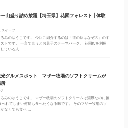
ー山盛り詰め放題【埼玉県】花園フォレスト | 体験
,
スイーツ
ろみのゆうじです。 今回ご紹介するのは「道の駅はなぞの」のす
ストです。 一言で言うとお菓子のテーマバーク。 花園ICを利用
ている人、 ...
観光グルメスポット マザー牧場のソフトクリームが
場所
ツ
ろみのゆうじです。 マザー牧場のソフトクリームは濃厚なのに後
食べれてしまい何度も食べたくなる味です。 そのマザー牧場のソ
なくても食べ ...