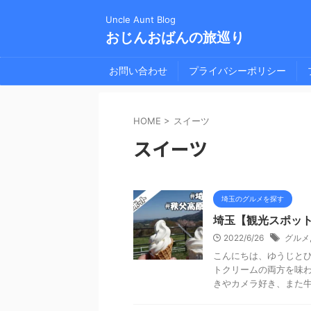
Uncle Aunt Blog
おじんおばんの旅巡り
お問い合わせ
プライバシーポリシー
HOME
>
スイーツ
スイーツ
埼玉のグルメを探す
埼玉【観光スポット
2022/6/26
グルメ
こんにちは、ゆうじと
トクリームの両方を味わ
きやカメラ好き、また牛 .